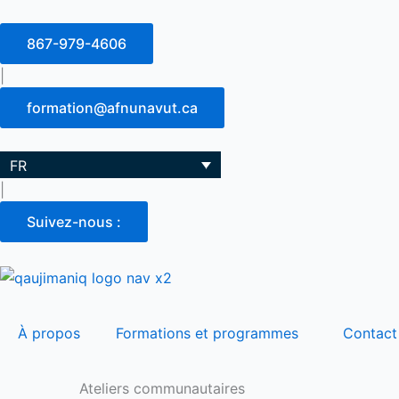
Aller
au
867-979-4606
contenu
|
formation@afnunavut.ca
FR
|
Suivez-nous :
À propos
Formations et programmes
Contact
Ateliers communautaires