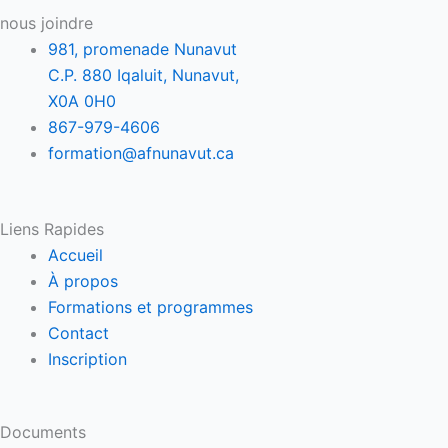
nous joindre
981, promenade Nunavut
C.P. 880 Iqaluit, Nunavut,
X0A 0H0
867-979-4606
formation@afnunavut.ca
Liens Rapides
Main
Accueil
Menu
À propos
Formations et programmes
Contact
Inscription
Documents